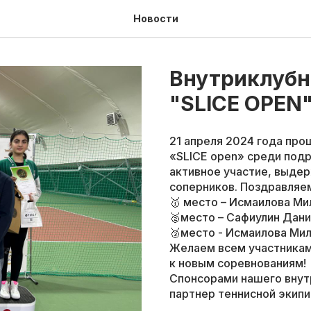
Новости
Внутриклубн
"SLICE OPEN
21 апреля 2024 года пр
«SLICE open» среди подр
активное участие, выде
соперников. Поздравляе
🥇 место – Исмаилова Ми
🥈место – Сафиулин Дан
🥉место - Исмаилова Ми
Желаем всем участникам
к новым соревнованиям!
Спонсорами нашего внут
партнер теннисной экипир