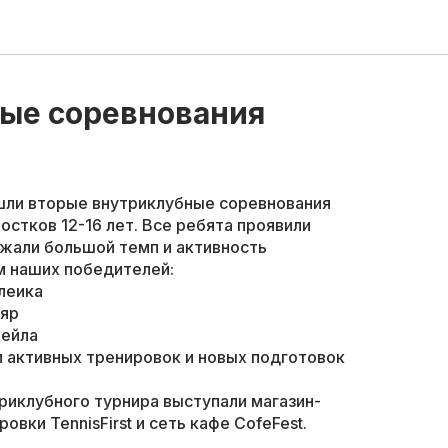
ые соревнования
"
ошли вторые внутриклубные соревнования
остков 12-16 лет. Все ребята проявили
ржали большой темп и активность
м наших победителей:
леика
ияр
лейла
 активных тренировок и новых подготовок
риклубного турнира выступали магазин-
овки TennisFirst и сеть кафе CofeFest.